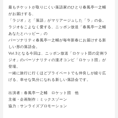
最もチケットが取りにくい落語家のひとり春風亭一之輔
がお届けする、
「ラジオ」と「落語」がマリアージュした「ラ」の会。
ラジオをこよなく愛する、ニッポン放送「春風亭一之輔
あなたとハッピー」の
パーソナリティ春風亭一之輔が毎年新春にお届けする新
しい形の落語会。
Vol.3となる今回は、ニッポン放送「ロケット団の定例ラ
ジオ」のパーソナリティの漫才コンビ「ロケット団」が
登場。
一緒に旅行に行くほどプライベートでも仲良しが繰り広
げる、幸せな気分になれる新しい落語会です。
出演者：春風亭一之輔 ロケット団 他
主催・企画制作：ミックスゾーン
協力：サンライズプロモーション