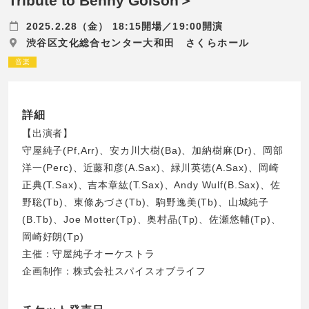
Tribute to Benny Golson＞
2025.2.28（金） 18:15開場／19:00開演
渋谷区文化総合センター大和田 さくらホール
音楽
詳細
【出演者】
守屋純子(Pf,Arr)、安カ川大樹(Ba)、加納樹麻(Dr)、岡部
洋一(Perc)、近藤和彦(A.Sax)、緑川英徳(A.Sax)、岡崎
正典(T.Sax)、吉本章紘(T.Sax)、Andy Wulf(B.Sax)、佐
野聡(Tb)、東條あづさ(Tb)、駒野逸美(Tb)、山城純子
(B.Tb)、Joe Motter(Tp)、奥村晶(Tp)、佐瀬悠輔(Tp)、
岡崎好朗(Tp)
主催：守屋純子オーケストラ
企画制作：株式会社スパイスオブライフ