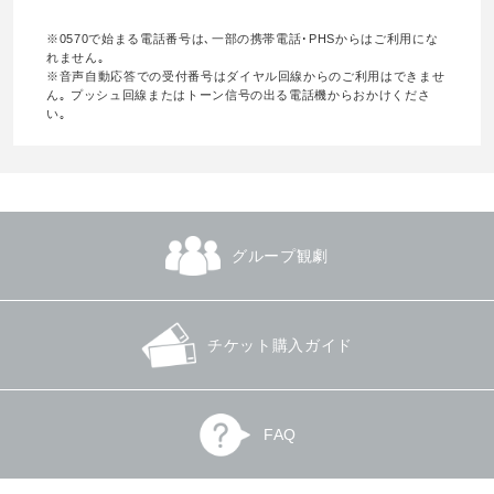
※0570で始まる電話番号は､一部の携帯電話･PHSからはご利用にな
れません｡
※音声自動応答での受付番号はダイヤル回線からのご利用はできませ
ん｡ プッシュ回線またはトーン信号の出る電話機からおかけくださ
い｡
グループ観劇
チケット購入ガイド
FAQ