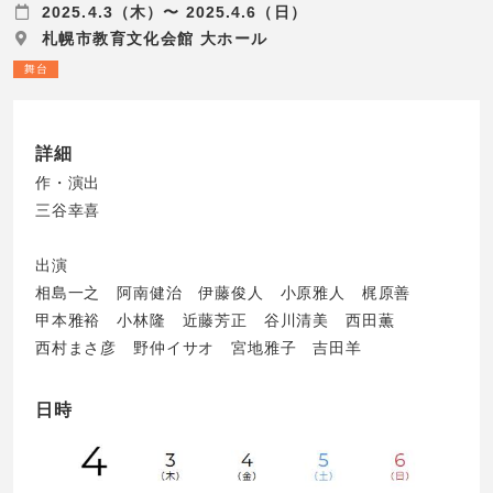
2025.4.3（木）〜 2025.4.6（日）
札幌市教育文化会館 大ホール
舞台
詳細
作・演出
三谷幸喜
出演
相島一之 阿南健治 伊藤俊人 小原雅人 梶原善
甲本雅裕 小林隆 近藤芳正 谷川清美 西田薫
西村まさ彦 野仲イサオ 宮地雅子 吉田羊
日時