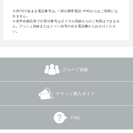
※0570で始まる電話番号は､一部の携帯電話･PHSからはご利用にな
れません｡
※音声自動応答での受付番号はダイヤル回線からのご利用はできませ
ん｡ プッシュ回線またはトーン信号の出る電話機からおかけくださ
い｡
グループ観劇
チケット購入ガイド
FAQ