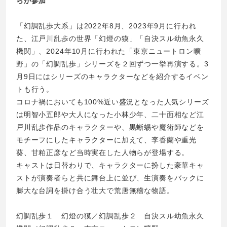
らが参加
「幻調乱歩大系」は2022年8月、2023年9月に行われ
た、江戸川乱歩の世界「幻燈の獏」「自決スル幼魚永久
機関」、2024年10月に行われた「東京ニュートロン曠
野」の「幻調乱歩」シリーズを２回ずつ一挙再演する。3
月9日にはシリーズのキャラクターなどを紹介するイベン
トも行う。
コロナ禍においても100%近い盛況となった人気シリーズ
は明智小五郎や大人になった小林少年、二十面相など江
戸川乱歩作品のキャラクターや、黒蜥蜴や魔術師などを
モチーフにしたキャラクターに加えて、李香蘭や重光
葵、甘粕正彦など当時実在した人物らが登場する。
キャストは日替わりで、キャラクターに扮した豪華キャ
ストが演奏者らと共に舞台上に並び、生演奏をバックに
膨大な台詞を掛け合う壮大で荒唐無稽な物語。
幻調乱歩１ 幻燈の獏／幻調乱歩２ 自決スル幼魚永久