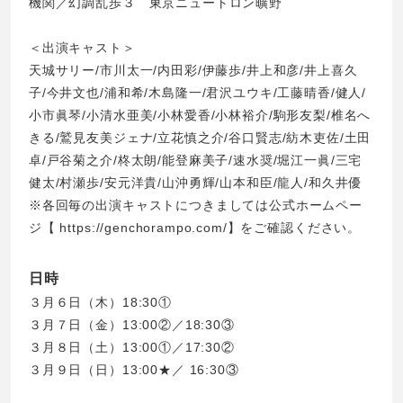
機関／幻調乱歩３ 東京ニュートロン曠野
＜出演キャスト＞
天城サリー/市川太一/内田彩/伊藤歩/井上和彦/井上喜久
子/今井文也/浦和希/木島隆一/君沢ユウキ/工藤晴香/健人/
小市眞琴/小清水亜美/小林愛香/小林裕介/駒形友梨/椎名へ
きる/鷲見友美ジェナ/立花慎之介/谷口賢志/紡木吏佐/土田
卓/戸谷菊之介/柊太朗/能登麻美子/速水奨/堀江一眞/三宅
健太/村瀬歩/安元洋貴/山沖勇輝/山本和臣/龍人/和久井優
※各回毎の出演キャストにつきましては公式ホームペー
ジ【
https://genchorampo.com/
】をご確認ください。
日時
３月６日（木）18:30①
３月７日（金）13:00②／18:30③
３月８日（土）13:00①／17:30②
３月９日（日）13:00★／ 16:30③