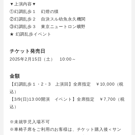
▼上演内容▼
①幻調乱歩１ 幻燈の獏
②幻調乱歩２ 自決スル幼魚永久機関
③幻調乱歩３ 東京ニュートロン曠野
★ 幻調乱歩イベント
チケット発売日
2025年2月15日（土） 10:00～
金額
【幻調乱歩１・2・3 上演回】全席指定 ￥10,000（税
込）
【3/9(日)13:00開演 イベント】全席指定 ￥7,700（税
込）
※未就学児入場不可
※車椅子席をご利用のお客様は、チケット購入後＜サン