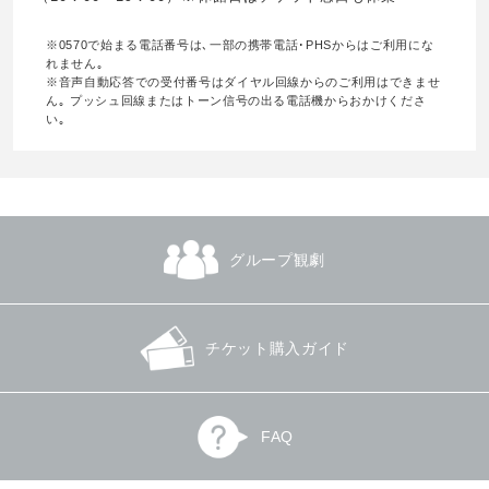
※0570で始まる電話番号は､一部の携帯電話･PHSからはご利用にな
れません｡
※音声自動応答での受付番号はダイヤル回線からのご利用はできませ
ん｡ プッシュ回線またはトーン信号の出る電話機からおかけくださ
い｡
グループ観劇
チケット購入ガイド
FAQ