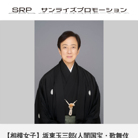
【相模女子】坂東玉三郎(人間国宝・歌舞伎