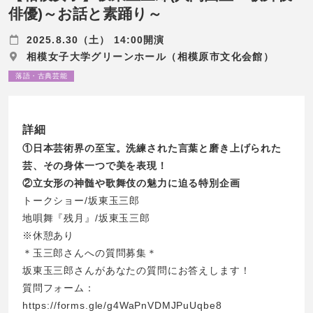
俳優)～お話と素踊り～
2025.8.30（土） 14:00開演
相模女子大学グリーンホール（相模原市文化会館）
落語・古典芸能
詳細
①日本芸術界の至宝。洗練された言葉と磨き上げられた
芸、その身体一つで美を表現！
②立女形の神髄や歌舞伎の魅力に迫る特別企画
トークショー/坂東玉三郎
地唄舞『残月』/坂東玉三郎
※休憩あり
＊玉三郎さんへの質問募集＊
坂東玉三郎さんがあなたの質問にお答えします！
質問フォーム：
https://forms.gle/g4WaPnVDMJPuUqbe8