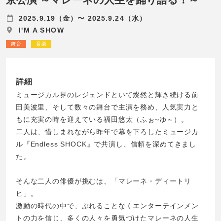
2025.9.19（金）〜 2025.9.24（水）
I'M A SHOW
舞台
音楽
詳細
ミュージカル界のレジェンドといて燦然と輝き続ける前
田美波里、そして数々の舞台で主演を務め、人気実力と
もに充実の時を迎えている福田悠太（ふぉ~ゆ～）。
二人は、惜しまれながら昨年で幕を下ろしたミュージカ
ル『Endless SHOCK』で共演し、信頼を深めてきまし
た。
そんな二人の俳優が挑むは、「マレーネ・ディートリ
ヒ」。
激動の時代の中で、ぶれることなくエンターテインメン
トの力を信じ、多くの人々を勇気づけたマレーネの人生