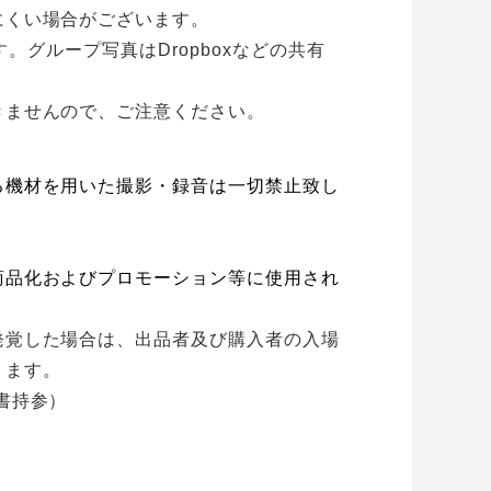
にくい場合がございます。
。グループ写真はDropboxなどの共有
きませんので、ご注意ください。
る機材を⽤いた撮影・録⾳は⼀切禁⽌致し
商品化およびプロモーション等に使⽤され
発覚した場合は、出品者及び購⼊者の⼊場
ります。
書持参）