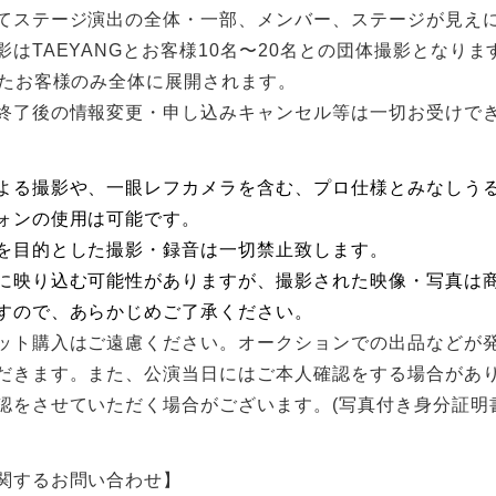
てステージ演出の全体・⼀部、メンバー、ステージが⾒え
はTAEYANGとお客様10名〜20名との団体撮影となります
れたお客様のみ全体に展開されます。
終了後の情報変更・申し込みキャンセル等は⼀切お受けで
よる撮影や、⼀眼レフカメラを含む、プロ仕様とみなしう
ォンの使⽤は可能です。
を⽬的とした撮影・録⾳は⼀切禁⽌致します。
に映り込む可能性がありますが、撮影された映像・写真は
すので、あらかじめご了承ください。
ット購⼊はご遠慮ください。オークションでの出品などが
だきます。また、公演当⽇にはご本⼈確認をする場合があ
認をさせていただく場合がございます。(写真付き⾝分証明
関するお問い合わせ】