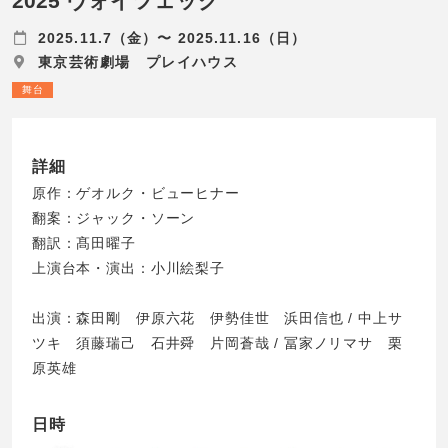
2025 ヴォイツェック
2025.11.7（金）〜 2025.11.16（日）
東京芸術劇場 プレイハウス
舞台
詳細
原作：ゲオルク・ビューヒナー
翻案：ジャック・ソーン
翻訳：髙田曜子
上演台本・演出：小川絵梨子
出演：森田剛 伊原六花 伊勢佳世 浜田信也 / 中上サ
ツキ 須藤瑞己 石井舜 片岡蒼哉 / 冨家ノリマサ 栗
原英雄
日時