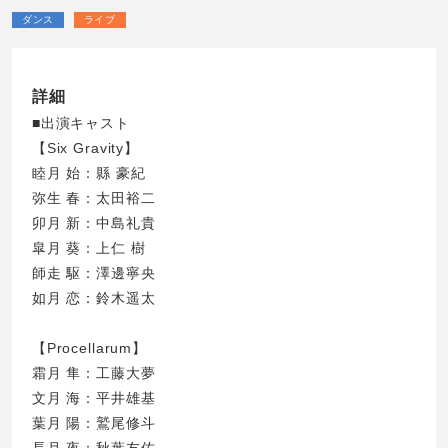
ダンス
ライブ
詳細
■出演キャスト
【Six Gravity】
睦月 始：縣 豪紀
弥生 春：太田裕二
卯月 新：中島礼貴
皐月 葵：上仁 樹
師走 駆：澤邊寧央
如月 恋：鈴木遥太
【Procellarum】
霜月 隼：工藤大夢
文月 海：平井雄基
葉月 陽：鷲尾修斗