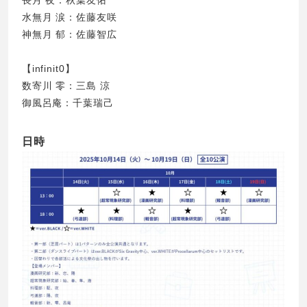
長月 夜：秋葉友佑
水無月 涙：佐藤友咲
神無月 郁：佐藤智広
【infinit0】
数寄川 零：三島 涼
御風呂庵：千葉瑞己
日時