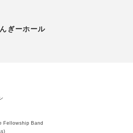
はんぎーホール
]
ン
e Fellowship Band
ss)