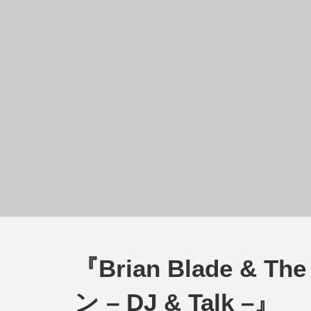
『Brian Blade & T
ン – DJ & Talk –』