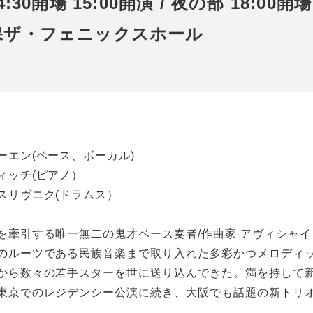
4:30開場 15:00開演 / 夜の部 18:00開場
保ザ・フェニックスホール
ーエン(ベース、ボーカル)
ィッチ(ピアノ）
スリヴニク(ドラムス）
を牽引する唯一無二の鬼才ベース奏者/作曲家 アヴィシャ
のルーツである民族音楽まで取り入れた多彩かつメロディ
から数々の若手スターを世に送り込んできた。満を持して
東京でのレジデンシー公演に続き、大阪でも話題の新トリ