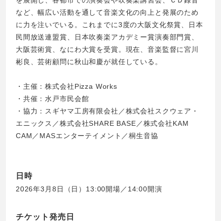
を展開し、各都市での演奏会や吹奏楽講習会、ＣＤ録音
など、幅広い活動を通して音楽文化の向上と発展のため
に力を注いでいる。これまでに3度の大阪文化祭賞、日本
民間放送連盟賞、日本吹奏楽アカデミー賞演奏部門賞、
大阪芸術賞、なにわ大賞を受賞。現在、音楽監督に宮川
彬良、芸術顧問に秋山和慶が就任している。
・主催：株式会社Pizza Works
・共催：水戸市民会館
・協力：スギヤマ工房有限会社／株式会社スクウェア・
エニックス／株式会社SHARE BASE／株式会社KAM
CAM／MASエンターテイメント／桐生音協
日時
2026年3月8日（日）13:00開場／14:00開演
チケット発売日