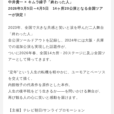
中井貴一 × キムラ緑子「終わった人」
2026年3月5日～4月5日 14ヶ所20公演となる全国ツア
ーが決定！
2023年、全国で大きな共感と笑いと涙を呼んだ二人舞台
「終わった人」
全公演ソールドアウトを記録し、2024年には大阪・兵庫
での追加公演も実現した話題作が、
ついに2026年春、全国14カ所・20ステージに及ぶ全国ツ
アーとして帰ってきます。
“定年”という人生の転機を軽やかに、ユーモアとペーソス
を交えて描く、
内館牧子の代表作を原作とした本作。
人生の後半戦をどう生きるか――を問いかける舞台が、
再び観る人の心に笑いと感動を届けます。
【主催】テレビ朝日/サンライプロモーション