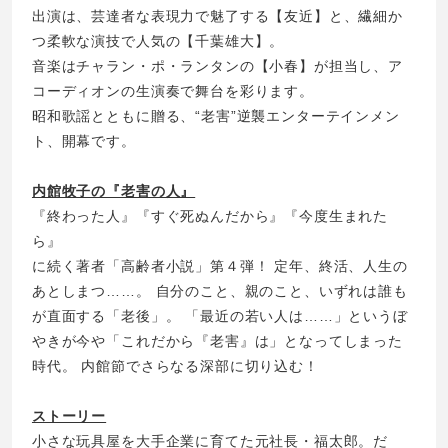
出演は、芸達者な表現力で魅了する【友近】と、繊細か
つ柔軟な演技で人気の【千葉雄大】。
音楽はチャラン・ポ・ランタンの【小春】が担当し、ア
コーディオンの生演奏で舞台を彩ります。
昭和歌謡とともに贈る、“老害”逆襲エンターテインメン
ト、開幕です。
内館牧子の『老害の人』
『終わった人』『すぐ死ぬんだから』『今度生まれた
ら』
に続く著者「高齢者小説」第４弾！ 定年、終活、人生の
あとしまつ……。 自分のこと、親のこと、いずれは誰も
が直面する「老後」。 「最近の若い人は……」というぼ
やきが今や「これだから『老害』は」となってしまった
時代。 内館節でさらなる深部に切り込む！
ストーリー
小さな玩具屋を大手企業に育てた元社長・福太郎。だ