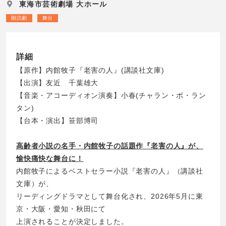
東海市芸術劇場 大ホール
朗読劇
舞台
詳細
【原作】内館牧子『老害の人』(講談社文庫)
【出演】友近 千葉雄大
【音楽・アコーディオン演奏】小春(チャラン・ポ・ラン
タン)
【台本・演出】笹部博司
高齢者小説の名手・内館牧子の話題作『老害の人』が、
愉快痛快な舞台に！
内館牧子によるベストセラー小説『老害の人』（講談社
文庫）が、
リーディングドラマとして舞台化され、2026年5月に東
京・大阪・愛知・秋田にて
上演されることが決定しました。