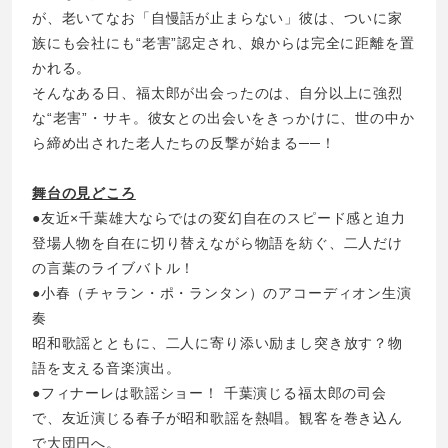
が、老いてなお「自慢話が止まらない」彼は、ついに家
族にも会社にも“老害”認定され、娘からは完全に距離を置
かれる。
そんなある日、福太郎が出会ったのは、自分以上に強烈
な“老害”・サキ。彼女との出会いをきっかけに、世の中か
ら締め出された老人たちの反撃が始まる──！
舞台の見どころ
●友近×千葉雄大ならではの変幻自在のスピード感と迫力
登場人物を自在に切り替えながら物語を紡ぐ、二人だけ
の言葉のライブバトル！
●小春（チャラン・ポ・ランタン）のアコーディオン生演
奏
昭和歌謡とともに、二人に寄り添い励まし突き放す？物
語を支える音楽演出。
●フィナーレは歌謡ショー！ 千葉演じる福太郎の司会
で、友近演じる春子が昭和歌謡を熱唱。観客を巻き込ん
で大団円へ。