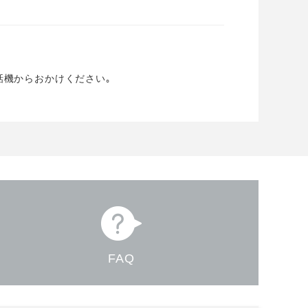
話機からおかけください｡
FAQ