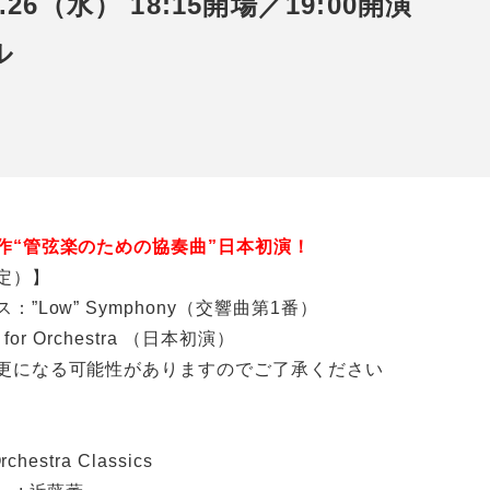
.8.26（水） 18:15開場／19:00開演
ル
作“管弦楽のための協奏曲”日本初演！
定）】
”Low” Symphony（交響曲第1番）
for Orchestra （日本初演）
更になる可能性がありますのでご了承ください
hestra Classics