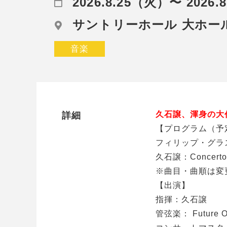
2026.8.25（火）〜 2026
サントリーホール 大ホー
音楽
久石譲、渾身の大
詳細
【プログラム（予
フィリップ・グラス：
久石譲：Concerto 
※曲目・曲順は変
【出演】
指揮：久石譲
管弦楽： Future Orc