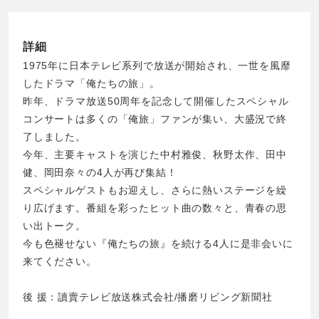
詳細
1975年に日本テレビ系列で放送が開始され、一世を風靡
したドラマ「俺たちの旅」。
昨年、ドラマ放送50周年を記念して開催したスペシャル
コンサートは多くの「俺旅」ファンが集い、大盛況で終
了しました。
今年、主要キャストを演じた中村雅俊、秋野太作、田中
健、岡田奈々の4人が再び集結！
スペシャルゲストもお迎えし、さらに熱いステージを繰
り広げます。番組を彩ったヒット曲の数々と、青春の思
い出トーク。
今も色褪せない『俺たちの旅』を続ける4人に是非会いに
来てください。
後 援：讀賣テレビ放送株式会社/播磨リビング新聞社