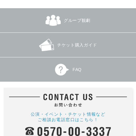
グループ観劇
チケット購入ガイド
柳家三三独演会 (京都)
花緑ごのみ vol.44
2026.8.15(土)発売
2026.8.15(土)発売
ヒューリックホール京都
草月ホール
FAQ
公演・イベント・チケット情報など
ご相談お電話窓口はこちら！
小野リサ My Songs ～私の好きな歌
～【福岡】
2026.8.15(土)発売