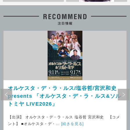
YUNAZO 湯×謎 2026 in 下呂温泉
舞台「怪物事変」ー東京編ー
2026.8.8(土)発売
2026.8.8(土)発売
下呂温泉
シアターH
天野薫 ピアノ・リサイタル
Tribute to OSCAR PETERSON
“We Get Requests
2026.8.8(土)発売
オルケスタ・デ・ラ・ルス/塩谷哲/宮沢和史
revisited”presented by Tadataka
浜離宮朝日ホール
Unno/海野雅威
presents 「オルケスタ・デ・ラ・ルス&ソル
2026.8.8(土)発売
I’M A SHOW (アイマショウ)
トミヤ LIVE2026」
【出演】 オルケスタ・デ・ラ・ルス 塩谷哲 宮沢和史 【コメ
ント】 ■オルケスタ・デ・…
[続きを見る]