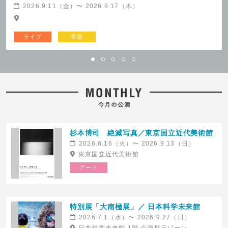
2026.9.11（金）〜 2026.9.17（木）
ライブ
音楽
【大阪】パンタレイ
芸劇ブランチコンサート 〜石田泰尚
の玉手箱〜 第56回「トリ
2026.8.8(土)発売
オ・ジャパン」
NHK大阪ホール
2026.8.8(土)発売
東京芸術劇場コンサートホール
杉本博司 絶滅写真／東京国立近代美術館
2026.6.16（火）〜 2026.9.13（日）
東京国立近代美術館
アート
芸劇ブランチコンサート 〜石田泰尚
芸劇ブランチコンサート 〜石田泰尚
特別展「大南極展」／ 日本科学未来館
の玉手箱〜 第58回「石田泰尚
の玉手箱〜 第57回「石田
2026.7.1（水）〜 2026.9.27（日）
＆實川風Vol.２」
泰尚、三浦一馬、山田武彦トリ
オ」
2026.8.8(土)発売