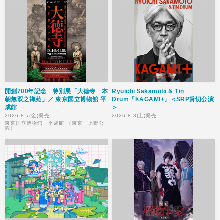
開創700年記念 特別展「大徳寺 本
Ryuichi Sakamoto & Tin
朝無双之禅苑」／ 東京国立博物館 平
Drum「KAGAMI+」＜SRP貸切公演
成館
＞
2026.8.7(金)発売
2026.8.8(土)発売
東京国立博物館 平成館 （東京・上野公
園）