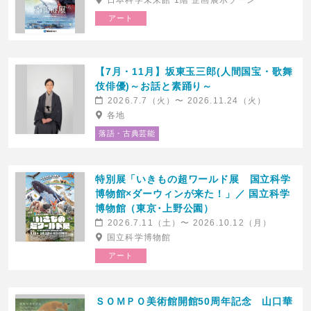
日本科学未来館 1階 企画展示ゾーン
東京芸術劇場コンサートホール
2026.8.8(土)発売
アート
東京芸術劇場コンサートホール
【7月・11月】坂東玉三郎(人間国宝・歌舞
伎俳優)～お話と素踊り～
2026.7.7（火）〜 2026.11.24（火）
各地
落語・古典芸能
EX THEATER ARIAKE OPENING
朗読会『葉葉葉』-裸足であがる-
特別展「いきもの超ワールド展 国立科学
LINEUP ミュージカル「タイムトラ
2026.8.8(土)発売
ベラーズ・ワイフ」
新国立劇場 中劇場
博物館×ダーウィンが来た！」／ 国立科学
2026.8.8(土)発売
博物館（東京･上野公園）
EX THEATER ARIAKE (東京ドリームパ
ーク内)
2026.7.11（土）〜 2026.10.12（月）
国立科学博物館
アート
ＳＯＭＰＯ美術館開館50周年記念 山口華