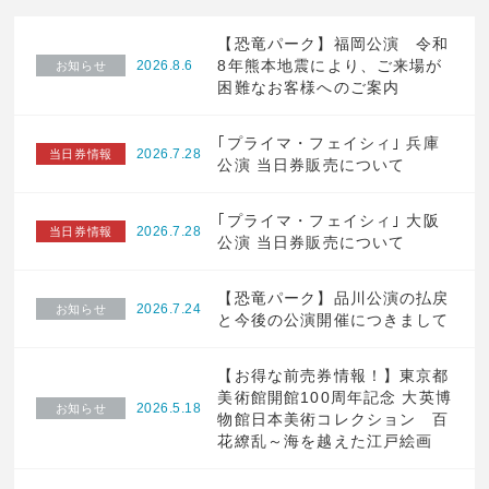
【恐竜パーク】福岡公演 令和
8年熊本地震により、ご来場が
2026.8.6
お知らせ
困難なお客様へのご案内
｢プライマ・フェイシィ｣ 兵庫
2026.7.28
当日券情報
公演 当日券販売について
｢プライマ・フェイシィ｣ 大阪
2026.7.28
当日券情報
公演 当日券販売について
【恐竜パーク】品川公演の払戻
2026.7.24
お知らせ
と今後の公演開催につきまして
【お得な前売券情報！】東京都
美術館開館100周年記念 大英博
2026.5.18
お知らせ
物館日本美術コレクション 百
花繚乱～海を越えた江戸絵画