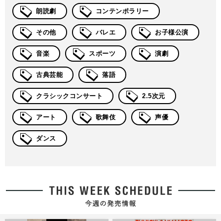
朗読劇
コンテンポラリー
その他
バレエ
お子様公演
音楽
スポーツ
演劇
古典芸能
落語
クラシックコンサート
2.5次元
アート
歌舞伎
声優
ダンス