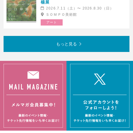
楊展
2026.7.11（土）〜 2026.8.30（日）
ＳＯＭＰＯ美術館
アート
ミュージカル「忍たま乱太郎」六年
【大阪】「THE ALUCARD
生単独ライブ ～六忍出陣～
SHOW」
2026.8.8(土)発売
2026.8.8(土)発売
Shibuya LOVEZ
梅田芸術劇場 シアター・ドラマシティ
もっと見る
新国立劇場バレエ団 ロンドン公演凱
新国立劇場バレエ団 ロンドン公演凱
旋企画「ジゼル」 兵庫公演
旋企画「ジゼル」 福岡公演
2026.8.9(日)発売
2026.8.9(日)発売
兵庫県立芸術文化センター KOBELCO
福岡市民ホール 大ホール
大ホール