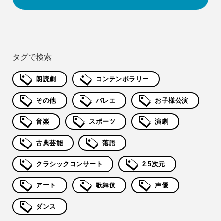
タグで検索
朗読劇
コンテンポラリー
その他
バレエ
お子様公演
音楽
スポーツ
演劇
古典芸能
落語
クラシックコンサート
2.5次元
アート
歌舞伎
声優
ダンス