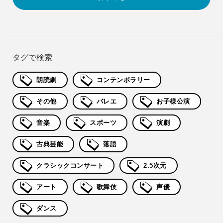
タグで検索
朗読劇
コンテンポラリー
その他
バレエ
お子様公演
音楽
スポーツ
演劇
古典芸能
落語
クラシックコンサート
2.5次元
アート
歌舞伎
声優
ダンス