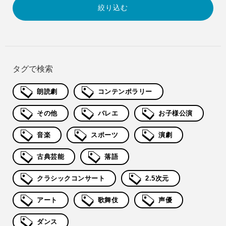
タグで検索
朗読劇
コンテンポラリー
その他
バレエ
お子様公演
音楽
スポーツ
演劇
古典芸能
落語
クラシックコンサート
2.5次元
アート
歌舞伎
声優
ダンス