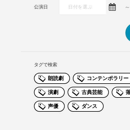
公演日
タグで検索
朗読劇
コンテンポラリー
演劇
古典芸能
声優
ダンス