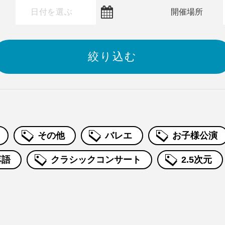
～
開催場所
その他
バレエ
お子様公演
落語
クラシックコンサート
2.5次元