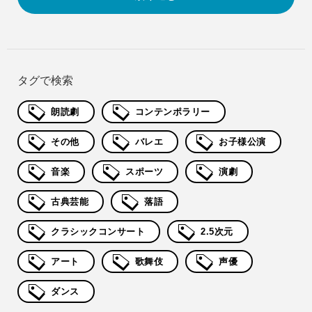
タグで検索
朗読劇
コンテンポラリー
その他
バレエ
お子様公演
音楽
スポーツ
演劇
古典芸能
落語
クラシックコンサート
2.5次元
アート
歌舞伎
声優
ダンス