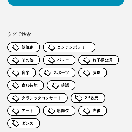
タグで検索
朗読劇
コンテンポラリー
その他
バレエ
お子様公演
音楽
スポーツ
演劇
古典芸能
落語
クラシックコンサート
2.5次元
アート
歌舞伎
声優
ダンス