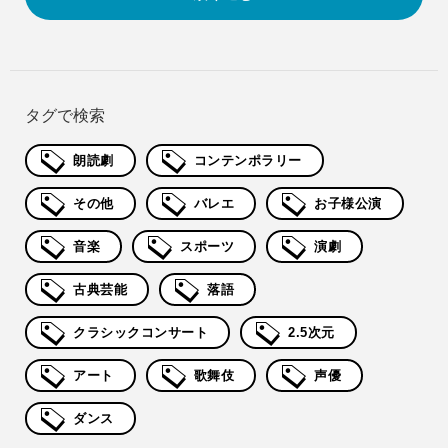
タグで検索
朗読劇
コンテンポラリー
その他
バレエ
お子様公演
音楽
スポーツ
演劇
古典芸能
落語
クラシックコンサート
2.5次元
アート
歌舞伎
声優
ダンス