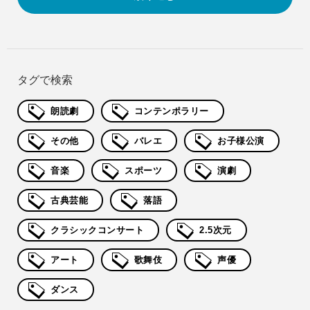
タグで検索
朗読劇
コンテンポラリー
その他
バレエ
お子様公演
音楽
スポーツ
演劇
古典芸能
落語
クラシックコンサート
2.5次元
アート
歌舞伎
声優
ダンス